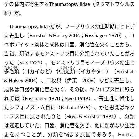
デの体内に寄生するThaumatopsyllidae（タウマトプシルス
科）だ。
Thaumatopsyllidaeだが、ノープリウス幼生時期にヒトデ
に寄生し（Boxshall & Halsey 2004；Fosshagen 1970）、コ
ペポディット幼体と成体は口器、消化管を欠くことから、
当初、類似するモンストリラ目に分類されていたことがあ
った（Sars 1921）。モンストリラ目もノープリウス幼生で
たもうるい
とうそくるい
多毛類
（ゴカイなど）や
頭足類
（イカやタコ）（Boxshall
& Halsey 2004）、二枚貝（伊東 2006）などに寄生し、
成体は口器や消化管を欠く。その後、キクロプス目に移ら
れては（Fosshagen 1970；Swell 1949）、寄生性に特化し
たシフォノストム目に（Kabata 1979）、かと思えばキク
ロプス目に戻されたりと（Huys & Boxshall 1991）、分類
は迷走していた。口器、消化管を欠き、他に類がない生活
史を持つことが、分類を悩ます原因であろう。Ho etal.