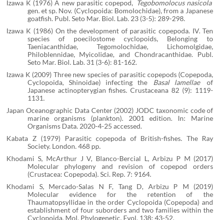
Izawa K (1976) A new parasitic copepod,
Tegobomolocus nasicola
gen. et sp. Nov. (Cyclopoida: Bomolochidae), from a Japanese
goatfish. Publ. Seto Mar. Biol. Lab. 23 (3-5): 289-298.
Izawa K (1986) On the development of parasitic copepoda. IV. Ten
species of poecilostome cyclopoids, Belonging to
Taeniacanthidae, Tegomolochidae, Lichomolgidae,
Philoblennidae, Myicolidae, and Chondracanthidae. Publ.
Seto Mar. Biol. Lab. 31 (3-6): 81-162.
Izawa K (2009) Three new species of parasitic copepods (Copepoda,
Cyclopoida, Shinoidae) infecting the
Basal lamellae
of
Japanese actinopterygian fishes. Crustaceana 82 (9): 1119-
1131.
Japan Oceanographic Data Center (2002) JODC taxonomic code of
marine organisms (plankton). 2001 edition. In: Marine
Organisms Data. 2020-4-25 accessed.
Kabata Z (1979) Parasitic copepoda of British-fishes. The Ray
Society. London. 468 pp.
Khodami S, McArthur J V, Blanco-Bercial L, Arbizu P M (2017)
Molecular phylogeny and revision of copepod orders
(Crustacea: Copepoda). Sci. Rep. 7: 9164.
Khodami S, Mercado-Salas N F, Tang D, Arbizu P M (2019)
Molecular evidence for the retention of the
Thaumatopsyllidae in the order Cyclopoida (Copepoda) and
establishment of four suborders and two families within the
Cyclopoida. Mol. Phylogenetic. Evol. 138: 43-52.