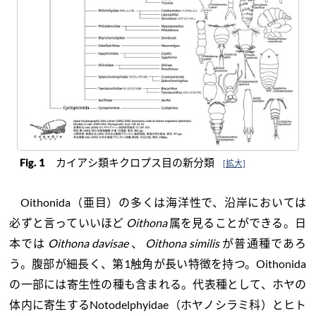
Fig. 1
カイアシ類キクロプス目の新分類
[拡大]
Oithonida（亜目）の多くは海洋性で、沿岸においては
必ずと言っていいほど
Oithona
属を見ることができる。日
本では
Oithona davisae
、
Oithona similis
が普通種であろ
う。腹部が細長く、第1触角が長い特徴を持つ。Oithonida
の一部には寄生性の種も含まれる。代表種として、ホヤの
体内に寄生するNotodelphyidae（ホヤノシラミ科）とヒト