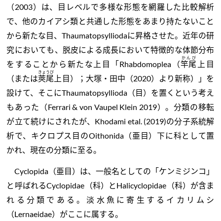
（2003）は、目レベルで多様な形態を網羅した比較解析
で、他のカイアシ類と共通した形態をあまり持たないこと
から新たな目、Thaumatopsylliodaに昇格させた。近年の研
究においても、脱皮による成長において特徴的な体節分布
かんび
をすることから新たな上目「Rhabdomoplea（
竿尾
上目
きょうび
（または
莢尾
上目）；大塚・田中（2020）より新称）」を
設けて、そこにThaumatopsyllioda（目）を置くという考え
もあった（Ferrari & von Vaupel Klein 2019）。分類の移転
が立て続けにされたが、Khodami etal. (2019)の分子系統解
析で、キクロプス目のOithonida（亜目）下に科として置
かれ、現在の分類に至る。
Cyclopida（亜目）は、一般名としての「ケンミジンコ」
と呼ばれるCyclopidae（科）とHalicyclopidae（科）が含ま
れる分類である。淡水魚に寄生するイカリムシ
（Lernaeidae）がここに属する。