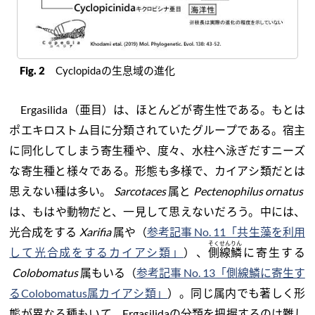
Fig. 2
Cyclopidaの生息域の進化
Ergasilida（亜目）は、ほとんどが寄生性である。もとは
ポエキロストム目に分類されていたグループである。宿主
に同化してしまう寄生種や、度々、水柱へ泳ぎだすニーズ
な寄生種と様々である。形態も多様で、カイアシ類だとは
思えない種は多い。
Sarcotaces
属と
Pectenophilus ornatus
は、もはや動物だと、一見して思えないだろう。中には、
光合成をする
Xarifia
属や（
参考記事 No. 11「共生藻を利用
そくせんりん
して光合成をするカイアシ類」
）、
側線鱗
に寄生する
Colobomatus
属もいる（
参考記事 No. 13「側線鱗に寄生す
るColobomatus属カイアシ類」
）。同じ属内でも著しく形
態が異なる種もいて、Ergasilidaの分類を把握するのは難し