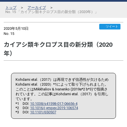
トップ
＞
アーカイブ
＞
No. 15 「カイアシ類キクロプス目の新分類（2020年）」
ツイート
2020年5月10日
No.
15
カイアシ類キクロプス目の新分類（2020
年）
Kohdami etal.（2017）は再現できず信憑性が欠けるため
Kohdami etal.（2020）*1によって取り下げられました。
このことはMikkhaliov & Ivanenko (2019a*2 b*3)で指摘さ
れています。この記事はKohdami etal.（2017）を引用し
ています。
*1 DOI:
10.1038/s41598-017-06656-4
*2 DOI:
10.1016/j.ympev.2019.106574
*3 DOI:
10.1101/650507