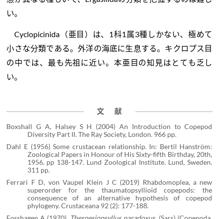
い。
Cyclopicinida（亜目）は、1科1属3種しかない、極めて
小さな分類である。外洋の海底に生息する。キクロプス目
の中では、最も先祖に近い。本亜目の知見はとても乏し
い。
文 献
Boxshall G A, Halsey S H (2004) An Introduction to Copepod
Diversity Part II. The Ray Society, London. 966 pp.
Dahl E (1956) Some crustacean relationship. In: Bertil Hanström:
Zoological Papers in Honour of His Sixty-fifth Birthday, 20th,
1956. pp 138-147. Lund Zoological Institute. Lund, Sweden.
311 pp.
Ferrari F D, von Vaupel Klein J C (2019) Rhabdomoplea, a new
superorder for the thaumatopsyllioid copepods: the
consequence of an alternative hypothesis of copepod
phylogeny. Crustaceana 92 (2): 177-188.
Fosshagen A (1970)
Thespesiopsyllus paradoxus
(Sars) (Copepoda,