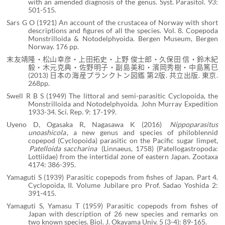
with an amended diagnosis of the genus. Syst. Parasitol. 93:
501-515.
Sars G O (1921) An account of the crustacea of Norway with short
descriptions and figures of all the species. Vol. 8. Copepoda
Monstrilloida & Notodelphyoida. Bergen Museum, Bergen
Norway. 176 pp.
末友靖隆・松山幸彦・上田拓史・上野 俊士郎・久保田 信・鈴木紀
毅・木元克典・佐野明子・副島美和・濱岡秀樹・中島篤巳
(2013) 日本の海産プランクトン図鑑 第2版. 共立出版. 東京.
268pp.
Swell R B S (1949) The littoral and semi-parasitic Cyclopoida, the
Monstrilloida and Notodelphyoida. John Murray Expedition
1933-34. Sci. Rep. 9: 17-199.
Uyeno D, Ogasaka R, Nagasawa K (2016)
Nippoparasitus
unoashicola
, a new genus and species of philoblennid
copepod (Cyclopoida) parasitic on the Pacific sugar limpet,
Patelloida saccharina
(Linnaeus, 1758) (Patellogastropoda:
Lottiidae) from the intertidal zone of eastern Japan. Zootaxa
4174: 386-395.
Yamaguti S (1939) Parasitic copepods from fishes of Japan. Part 4.
Cyclopoida, II. Volume Jubilare pro Prof. Sadao Yoshida 2:
391-415.
Yamaguti S, Yamasu T (1959) Parasitic copepods from fishes of
Japan with description of 26 new species and remarks on
two known species. Biol. J. Okayama Univ. 5 (3-4): 89-165.