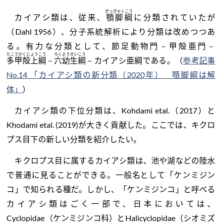
がっきゃくこう
カイアシ類は、従来、
顎脚綱
に分類されていたが
（Dahl 1956）、分子系統解析により分類は改めつつあ
る。有力な分類として、節足動物門－甲殻亜門－
たこうかくじょうこう
ろくようせいこう
多甲殻上綱
－
六幼生綱
－カイアシ亜綱である。（
参考記事
No.14 「カイアシ類の新分類（2020年） 顎脚綱は解
体」
）
カイアシ類の下位分類は、Kohdami etal.（2017）と
Khodami etal. (2019)が大きく貢献した。ここでは、キクロ
プス目下の新しい分類を紹介したい。
キクロプス目に属するカイアシ類は、池や湖などの陸水
で普通に見ることができる。一般名として「ケンミジン
コ」で知られる種だ。しかし、「ケンミジンコ」と呼べる
カイアシ類はごく一部で、日本においては、
Cyclopidae（ケンミジンコ科）とHalicyclopidae（シオミズ