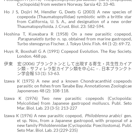
Cyclopoida) from western Norway. Sarsia 42: 33-40.
Ho J S, Dojiri M, Hendler G, Deets G (2003) A new species of
copepoda (Thaumatopsyllidae) symbiotic with a brittle star
from California, U. S. A., and designation of a new order
Thaumatopsylloida. J. Crust. Biol. 23: 582-594.
Hoshina T, Kuwabara R (1958) On a new parasitic copepod,
Parapanaietis turbo
n. sp. obtained from marine gastropod,
Turbo stenogyrus Fischer. J. Tokyo Univ. Fish. 44 (1-2): 69-72.
Huys R, Boxshall G A (1991) Copepod Evolution. The Ray Society.
London. 468 pp.
伊東 宏 (2006) プランクトンとして出現する寄生・共生性カイア
シ類－サフィレラ型カイアシ類を中心に－. 日本プランクト
ン学会報 53 (1): 53-63.
Izawa K (1975) A new and a known Chondracanthid copepods
parasitic on fishes from Tanabe Bay. Annotationes Zoologicae
Japonenses 48 (2): 108-118.
Izawa K (1976) Two new parasitic copepods (Cyclopoida:
Myicolidae) from Japanese gastropod molluscs. Publ. Seto
Mar. Biol. Lab. 23 (3-5): 213-227
Izawa K (1976) A new parasitic copepod,
Philoblenna arabici
gen.
et sp. Nov., from a Japanese gastropod, with proposal of a
new family Philoblennidae (Cyclopoida: Poecilostoma). Publ.
Seto Mar. Biol. Lab. 23 (229-235)