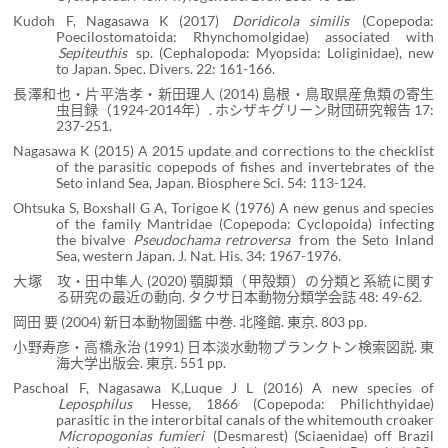
Kudoh F, Nagasawa K (2017)
Doridicola similis
(Copepoda:
Poecilostomatoida: Rhynchomolgidae) associated with
Sepiteuthis
sp. (Cephalopoda: Myopsida: Loliginidae), new
to Japan. Spec. Divers. 22: 161-166.
長澤和也・片平浩孝・新田理人 (2014) 島根・鳥取県産魚類の寄生
虫目録（1924-2014年）. ホシザキグリーン財団研究報告 17:
237-251.
Nagasawa K (2015) A 2015 update and corrections to the checklist
of the parasitic copepods of fishes and invertebrates of the
Seto inland Sea, Japan. Biosphere Sci. 54: 113-124.
Ohtsuka S, Boxshall G A, Torigoe K (1976) A new genus and species
of the family Mantridae (Copepoda: Cyclopoida) infecting
the bivalve
Pseudochama retroversa
from the Seto Inland
Sea, western Japan. J. Nat. His. 34: 1967-1976.
大塚 攻・田中隼人 (2020) 顎脚類（甲殻類）の分類と系統に関す
る研究の最近の動向. タクサ日本動物分類学会誌 48: 49-62.
岡田 要 (2004) 新日本動物圖鑑 中巻. 北隆館. 東京. 803 pp.
小野寿彦・高橋永治 (1991) 日本淡水動物プランクトン検索図説. 東
海大学出版会. 東京. 551 pp.
Paschoal F, Nagasawa K,Luque J L (2016) A new species of
Leposphilus
Hesse, 1866 (Copepoda: Philichthyidae)
parasitic in the interorbital canals of the whitemouth croaker
Micropogonias fumieri
(Desmarest) (Sciaenidae) off Brazil