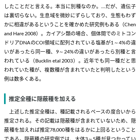
したことだと言える。本当に別種なのか。…だが、遺伝子
は裏切らない。生息域を微妙にずらしており、生態もわず
かに相違があるということを確かめた研究例もある（Chen
and Hare 2008）。カイアシ類の場合、個体間でのミトコン
ドリアDNAのCOI領域に配列されている塩基が1～4%の違
いがあったら同一種、9～24%の違いがあったら別種と言
われている（Bucklin etal 2003）。近年でも同一種だと思
われていた種が、複数種が含まれていたと判明したという
例は数多くある。
推定全種に隠蔽種を加える
上述した推定全種は、種記載されるペースの度合いから
推定される。その記載は隠蔽種が含まれていないため、隠
蔽種を加えれば推定78,000種をはるかに上回るということ
である。隠蔽種の研究例では、大体3～5種が見つかってい