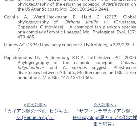
phylogeography of the estuarine copepod
Acartia tonsa
on
the US Atlantic coast. Mol. Ecol. 20: 2425-2441.
Cornils A, Wend-Heckmann B, Held C (2017) Global
phylogeography of
Oithona similis
s.l. (Crustacea,
Copepoda, Oithonidae) – A cosmopolitan plankton species
or a complex of cryptic lineages? Mol. Phylogenet. Evol. 107:
473-485.
Humes AG (1994) How many copepods? Hydrobiologia 292/293: 1-
7.
Papadopoulos LN, Peijinenburg KTCA, Luttikhuizen PC (2005)
Phylogeography of the calanoid copepods
Calanus
helgolandicus
and
C. euxinus
suggests Pleistocene
diverfences between Atlantic, Mediterranean, and Black Sea
populations. Mar. Bio. 147: 1351-1365.
« 前の記事へ
次の記事へ »
「カイアシ類の一種、ヒジキム
「サフィレラ型カイアシ類、
シ (Pennella sp.)」
Hemicyclops属カイアシ類の採
集と飼育」