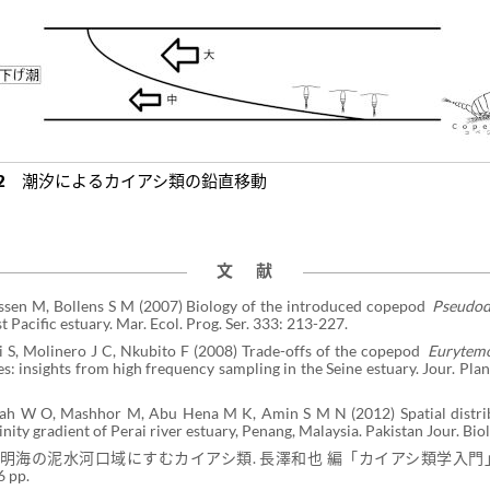
. 2
潮汐によるカイアシ類の鉛直移動
文 献
ssen M, Bollens S M (2007) Biology of the introduced copepod
Pseudod
t Pacific estuary. Mar. Ecol. Prog. Ser. 333: 213-227.
i S, Molinero J C, Nkubito F (2008) Trade-offs of the copepod
Eurytemo
ies: insights from high frequency sampling in the Seine estuary. Jour. Pla
ah W O, Mashhor M, Abu Hena M K, Amin S M N (2012) Spatial distri
inity gradient of Perai river estuary, Penang, Malaysia. Pakistan Jour. Biol
5) 有明海の泥水河口域にすむカイアシ類. 長澤和也 編「カイアシ類学入門」
6 pp.