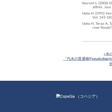
Seuront L (2006) E
affinis
. Jour
Ueda H (1991) Horiz
Vol. 143-160
Ueda H, Terao A, T
river floods?
« 前
「汽水の普通種Pseudodiapto