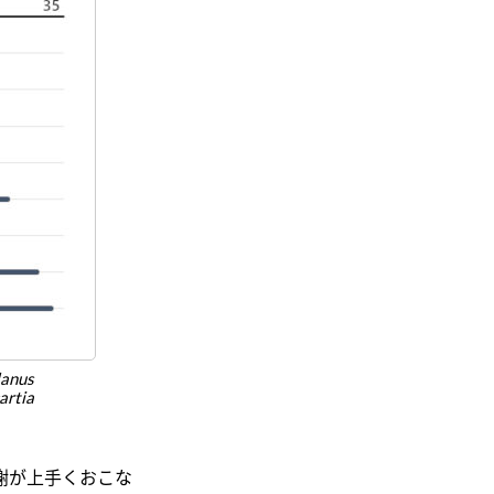
lanus
artia
謝が上手くおこな