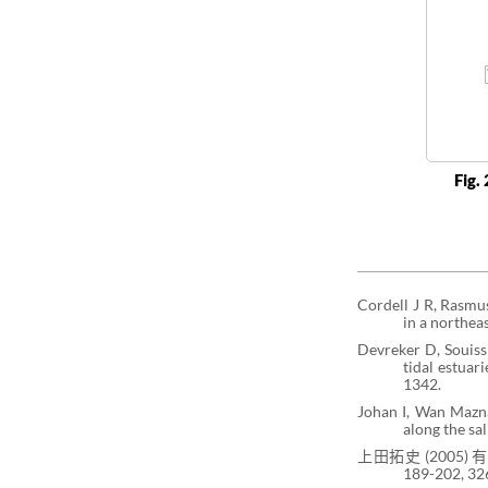
Fig
Cordell J R, Rasmu
in a northeas
Devreker D, Souiss
tidal estuar
1342.
Johan I, Wan Mazn
along the sal
上田拓史 (200
189-202, 32