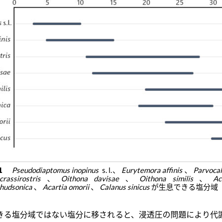
. 1
Pseudodiaptomus inopinus
s. l.、
Eurytemora affinis
、
Parvoca
crassirostris
、
Oithona davisae
、
Oithona similis
、
Ac
hudsonica
、
Acartia omorii
、
Calanus sinicus
が生息できる塩分域
きる塩分域ではない塩分に移されると、浸透圧の問題により代