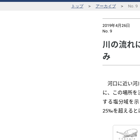
トップ
＞
アーカイブ
＞
No.
2019年4月26日
No.
9
川の流れ
み
河口に近い河
に、この場所を
する塩分域を示し
25‰を超えると